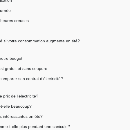
isation
ournée
s heures creuses
cité si votre consommation augmente en été?
 votre budget
t gratuit et sans coupure
comparer son contrat d’électricité?
prix de l'électricité?
-t-elle beaucoup?
s intéressantes en été?
me-t-elle plus pendant une canicule?