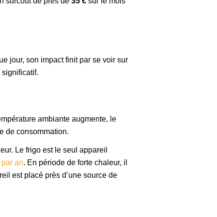
un surcoût de près de
35 €
sur le mois
our, son impact finit par se voir sur
significatif.
 température ambiante augmente, le
age de consommation.
ur. Le frigo est le seul appareil
par an
. En période de forte chaleur, il
eil est placé près d’une source de