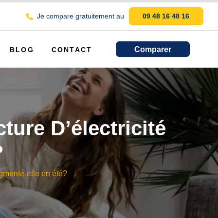
Je compare gratuitement au
09 48 16 48 16
Comparer
BLOG
CONTACT
ure D’électricité
?
ugmente-elle en été?