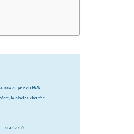
 hausse du
prix du kWh
.
chéant, la
piscine
chauffée.
ation a évolué.