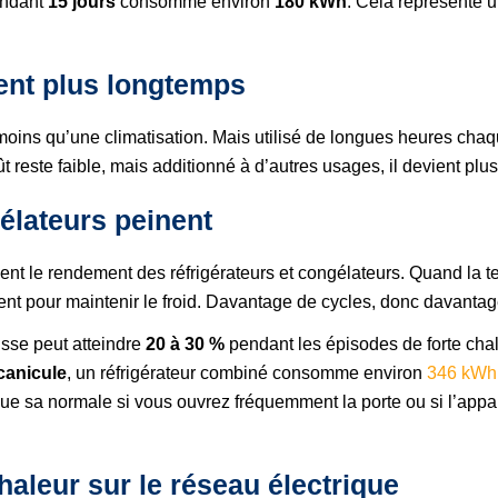
endant
15 jours
consomme environ
180 kWh
. Cela représente 
nent plus longtemps
s qu’une climatisation. Mais utilisé de longues heures chaque j
oût reste faible, mais additionné à d’autres usages, il devient plus 
élateurs peinent
ment le rendement des réfrigérateurs et congélateurs. Quand la
nt pour maintenir le froid. Davantage de cycles, donc davant
usse peut atteindre
20 à 30 %
pendant les épisodes de forte chale
canicule
, un réfrigérateur combiné consomme environ
346 kWh 
ue sa normale si vous ouvrez fréquemment la porte ou si l’appar
haleur sur le réseau électrique