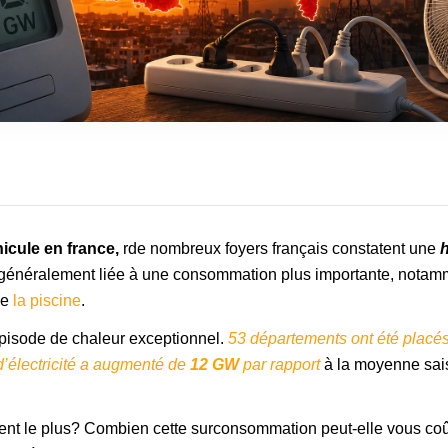
icule en france,
rde nombreux foyers français constatent une
h
généralement liée à une consommation plus importante, notamme
de
la piscine
.
épisode de chaleur exceptionnel.
53 départements ont été placés
électricité a
augmenté de
12 GW
par rapport
à la moyenne sais
nt le plus? Combien cette surconsommation peut-elle vous coû